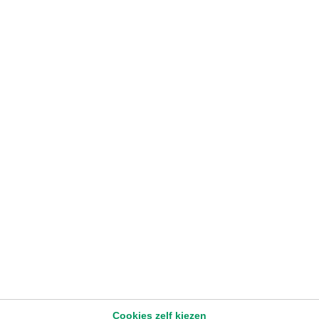
FISCALITEIT
Hoe financiert u uw voorafbetalingen?
Frederik Dedigon
– Lending Manager Professional Needs
Affluent & Private Banking
1.4.2026
1-3 min
Later lezen
Cookies zelf kiezen