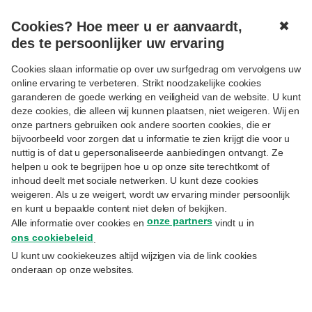
Cookies? Hoe meer u er aanvaardt,
✖
MENU
des te persoonlijker uw ervaring
Cookies slaan informatie op over uw surfgedrag om vervolgens uw
online ervaring te verbeteren. Strikt noodzakelijke cookies
garanderen de goede werking en veiligheid van de website. U kunt
deze cookies, die alleen wij kunnen plaatsen, niet weigeren. Wij en
onze partners gebruiken ook andere soorten cookies, die er
Volgen
FISCALITEIT
bijvoorbeeld voor zorgen dat u informatie te zien krijgt die voor u
Regeerakkoord is gunstig voor
nuttig is of dat u gepersonaliseerde aanbiedingen ontvangt. Ze
helpen u ook te begrijpen hoe u op onze site terechtkomt of
zelfstandigen
inhoud deelt met sociale netwerken. U kunt deze cookies
weigeren. Als u ze weigert, wordt uw ervaring minder persoonlijk
en kunt u bepaalde content niet delen of bekijken.
6.2.2025
onze partners
Alle informatie over cookies en
vindt u in
Isabelle Brévière
– Director Estate Planning Priority & Private Banking
ons cookiebeleid
.
U kunt uw cookiekeuzes altijd wijzigen via de link cookies
Om het ondernemerschap te ondersteunen,
onderaan op onze websites.
plannen de coalitiepartners in Arizona
hervormingen voor zelfstandigen. Maar