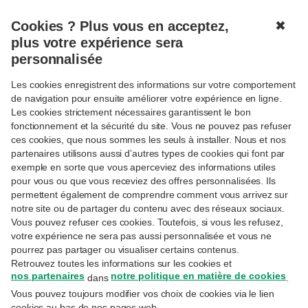
Cookies ? Plus vous en acceptez,
✖
MENU
plus votre expérience sera
personnalisée
Les cookies enregistrent des informations sur votre comportement
de navigation pour ensuite améliorer votre expérience en ligne.
Les cookies strictement nécessaires garantissent le bon
fonctionnement et la sécurité du site. Vous ne pouvez pas refuser
Suivre
TRENDS
ces cookies, que nous sommes les seuls à installer. Nous et nos
Et si l’IA embellissait les
partenaires utilisons aussi d’autres types de cookies qui font par
rapports financiers?
exemple en sorte que vous aperceviez des informations utiles
pour vous ou que vous receviez des offres personnalisées. Ils
permettent également de comprendre comment vous arrivez sur
notre site ou de partager du contenu avec des réseaux sociaux.
27-11-2024
Vous pouvez refuser ces cookies. Toutefois, si vous les refusez,
Arne Maes
– Senior Economist
votre expérience ne sera pas aussi personnalisée et vous ne
pourrez pas partager ou visualiser certains contenus.
Selon une récente étude, la réécriture des
Retrouvez toutes les informations sur les cookies et
états financiers par l’intelligence artificielle
nos partenaires
notre politique en matière de cookies
dans
.
Vous pouvez toujours modifier vos choix de cookies via le lien
pourrait influencer les cours. Pour les
cookies au bas de nos pages web.