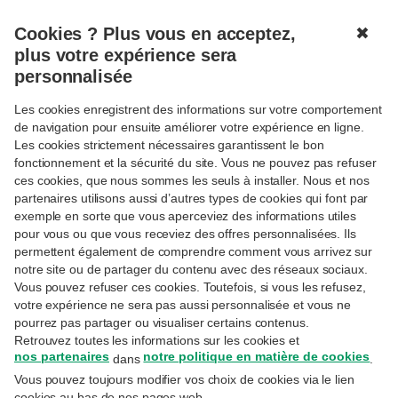
Cookies ? Plus vous en acceptez,
✖
MENU
plus votre expérience sera
personnalisée
Les cookies enregistrent des informations sur votre comportement
de navigation pour ensuite améliorer votre expérience en ligne.
Les cookies strictement nécessaires garantissent le bon
fonctionnement et la sécurité du site. Vous ne pouvez pas refuser
Suivre
TRENDS
ces cookies, que nous sommes les seuls à installer. Nous et nos
Les données économiques
partenaires utilisons aussi d’autres types de cookies qui font par
accentuent la volatilité
exemple en sorte que vous aperceviez des informations utiles
pour vous ou que vous receviez des offres personnalisées. Ils
permettent également de comprendre comment vous arrivez sur
notre site ou de partager du contenu avec des réseaux sociaux.
24-2-2023
Vous pouvez refuser ces cookies. Toutefois, si vous les refusez,
William De Vijlder
– Economic Advisor to the General Management of
votre expérience ne sera pas aussi personnalisée et vous ne
BNP PARIBAS Group
pourrez pas partager ou visualiser certains contenus.
Retrouvez toutes les informations sur les cookies et
Sur le plan économique, l’année 2023 a bien
nos partenaires
notre politique en matière de cookies
dans
.
commencé. Mais les surprises au niveau des
Vous pouvez toujours modifier vos choix de cookies via le lien
indicateurs peuvent perturber les banques
cookies au bas de nos pages web.