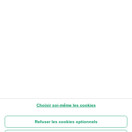
TRENDS
Quelle stratégie d’investissement cet
été ?
Delphine Wykes
– Head of Asset Allocation
9-7-2026
4
Lire plus tard
Choisir soi-même les cookies
Refuser les cookies optionnels