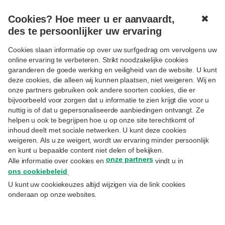
Cookies? Hoe meer u er aanvaardt,
✖
MENU
des te persoonlijker uw ervaring
Cookies slaan informatie op over uw surfgedrag om vervolgens uw
online ervaring te verbeteren. Strikt noodzakelijke cookies
garanderen de goede werking en veiligheid van de website. U kunt
deze cookies, die alleen wij kunnen plaatsen, niet weigeren. Wij en
onze partners gebruiken ook andere soorten cookies, die er
Volgen
BELEGGEN
bijvoorbeeld voor zorgen dat u informatie te zien krijgt die voor u
Goedkeuring van de
nuttig is of dat u gepersonaliseerde aanbiedingen ontvangt. Ze
helpen u ook te begrijpen hoe u op onze site terechtkomt of
meerwaardebelasting door het
inhoud deelt met sociale netwerken. U kunt deze cookies
Parlement
weigeren. Als u ze weigert, wordt uw ervaring minder persoonlijk
en kunt u bepaalde content niet delen of bekijken.
onze partners
Alle informatie over cookies en
vindt u in
7.4.2026
ons cookiebeleid
.
Isabelle Brévière
– Director Estate Planning Priority & Private Banking
U kunt uw cookiekeuzes altijd wijzigen via de link cookies
onderaan op onze websites.
Op 3 april werd het "Wetsontwerp tot
invoering van een belasting op