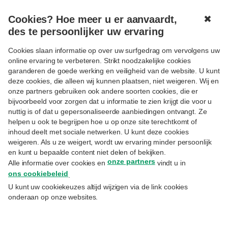
Cookies? Hoe meer u er aanvaardt,
✖
MENU
des te persoonlijker uw ervaring
Cookies slaan informatie op over uw surfgedrag om vervolgens uw
online ervaring te verbeteren. Strikt noodzakelijke cookies
garanderen de goede werking en veiligheid van de website. U kunt
deze cookies, die alleen wij kunnen plaatsen, niet weigeren. Wij en
onze partners gebruiken ook andere soorten cookies, die er
Volgen
MYFAMILY
ENTREPRENEURSHIP
bijvoorbeeld voor zorgen dat u informatie te zien krijgt die voor u
Huwelijksvermogensrecht
nuttig is of dat u gepersonaliseerde aanbiedingen ontvangt. Ze
helpen u ook te begrijpen hoe u op onze site terechtkomt of
verduidelijkt voor
inhoud deelt met sociale netwerken. U kunt deze cookies
ondernemers
weigeren. Als u ze weigert, wordt uw ervaring minder persoonlijk
en kunt u bepaalde content niet delen of bekijken.
onze partners
Alle informatie over cookies en
vindt u in
ons cookiebeleid
25.11.2021
.
Odile Michiels
– Estate Planner
U kunt uw cookiekeuzes altijd wijzigen via de link cookies
onderaan op onze websites.
Voor een ondernemer kan een huwelijk
vermogensrechtelijke en zakelijke gevolgen