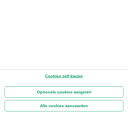
dollar?
Sylviane Delcuve
– Senior Economist
3.7.2026
1-3 min
Later lezen
Cookies zelf kiezen
Optionele cookies weigeren
Alle cookies aanvaarden