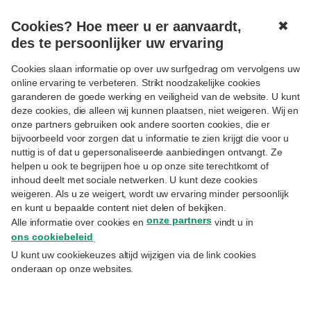
Cookies? Hoe meer u er aanvaardt,
✖
MENU
des te persoonlijker uw ervaring
Cookies slaan informatie op over uw surfgedrag om vervolgens uw
online ervaring te verbeteren. Strikt noodzakelijke cookies
garanderen de goede werking en veiligheid van de website. U kunt
deze cookies, die alleen wij kunnen plaatsen, niet weigeren. Wij en
onze partners gebruiken ook andere soorten cookies, die er
Volgen
TRENDS
bijvoorbeeld voor zorgen dat u informatie te zien krijgt die voor u
Krijgen we een inflatieschok
nuttig is of dat u gepersonaliseerde aanbiedingen ontvangt. Ze
helpen u ook te begrijpen hoe u op onze site terechtkomt of
zoals in 2022?
inhoud deelt met sociale netwerken. U kunt deze cookies
weigeren. Als u ze weigert, wordt uw ervaring minder persoonlijk
en kunt u bepaalde content niet delen of bekijken.
13.3.2026
onze partners
Alle informatie over cookies en
vindt u in
Koen De Leus
– Chief Economist
ons cookiebeleid
.
U kunt uw cookiekeuzes altijd wijzigen via de link cookies
De energieprijzen stijgen opnieuw, maar BNP
onderaan op onze websites.
Paribas Fortis Chief Economist Koen De Leus
verwacht geen herhaling van de enorme