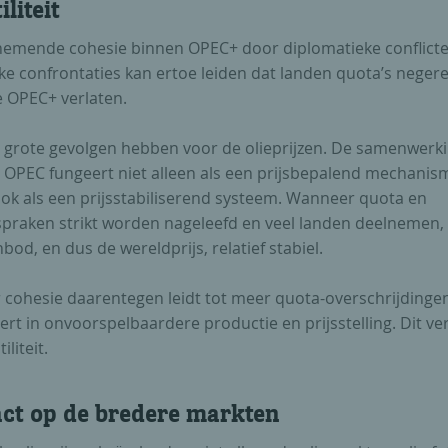
iliteit
nemende cohesie binnen OPEC+ door diplomatieke conflict
ke confrontaties kan ertoe leiden dat landen quota’s negere
e OPEC+ verlaten.
n grote gevolgen hebben voor de olieprijzen. De samenwerk
 OPEC fungeert niet alleen als een prijsbepalend mechanis
ok als een prijsstabiliserend systeem. Wanneer quota en
spraken strikt worden nageleefd en veel landen deelnemen, b
bod, en dus de wereldprijs, relatief stabiel.
 cohesie daarentegen leidt tot meer quota-overschrijdingen
ert in onvoorspelbaardere productie en prijsstelling. Dit v
iliteit.
ct op de bredere markten