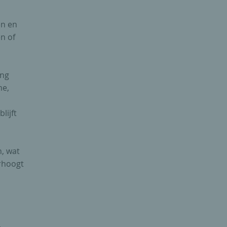
en en
n of
ing
me,
lijft
, wat
erhoogt