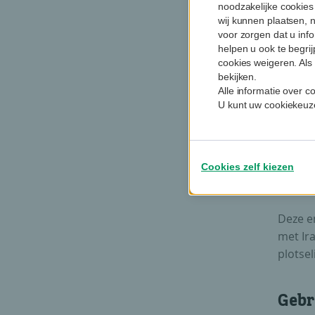
oliepri
noodzakelijke cookies
wij kunnen plaatsen, 
pandem
voor zorgen dat u info
voorge
helpen u ook te begri
een pri
cookies weigeren. Als 
bekijken.
Alle informatie over 
In 202
U kunt uw cookiekeuze
vermee
Russis
spanni
die sa
Cookies zelf kiezen
OPEC+ 
Deze en
met Ira
plotsel
Gebre