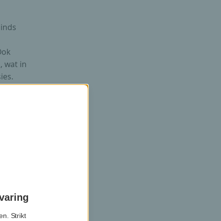
sinds
Ook
 wat in
ies.
 Het
iende
 zou de
t begin
varing
n. Strikt