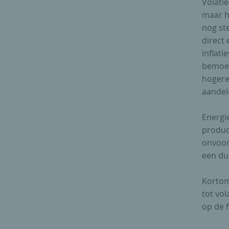
Volatie
maar h
nog ste
direct 
inflati
bemoei
hogere 
aandel
Energie
product
onvoor
een du
Kortom
tot vol
op de f