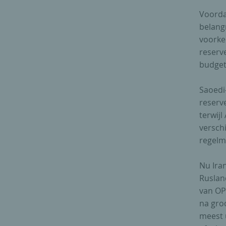
Voorda
belang
voorke
reserve
budget
Saoedi
reserve
terwijl
versch
regelm
Nu Ira
Rusland
van OP
na gro
meest 