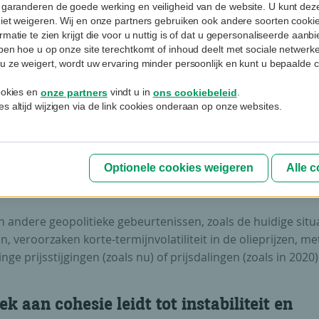
jzen en productieniveaus. In maart 2020 bijvoorbeeld, tijden
 garanderen de goede werking en veiligheid van de website. U kunt deze
niet weigeren. Wij en onze partners gebruiken ook andere soorten cookies
ie en dalende vraag naar olie, weigerde Rusland een
rmatie te zien krijgt die voor u nuttig is of dat u gepersonaliseerde aan
stelde productieverlaging waarop Saoedi-Arabië reageerde
jpen hoe u op onze site terechtkomt of inhoud deelt met sociale netwerk
js- en productieoorlog, wat leidde tot negatieve olieprijzen.
u ze weigert, wordt uw ervaring minder persoonlijk en kunt u bepaalde c
cookies en
vindt u in
.
onze partners
ons cookiebeleid
2 kwam Saoedi-Arabië onder Amerikaanse druk te staan we
s altijd wijzigen via de link cookies onderaan op onze websites.
nde steun aan Rusland via hogere olieprijzen, die nodig w
che inkomsten ondanks sancties op peil te houden. Toekom
ngen blijven mogelijk, onder meer door Ruslands “schaduwv
ncties omzeilt en mogelijks exportvolumes verhult voor and
Optionele cookies weigeren
Alle 
landen.
 andere geopolitieke gebeurtenissen, zoals de huidige situ
n, veroorzaken korte-termijnvolatiliteit in de olieprijzen, me
inge prijsstijgingen (zoals nu) of prijsdalingen (zoals in 2020)
k aan cohesie leidt tot instabiliteit en