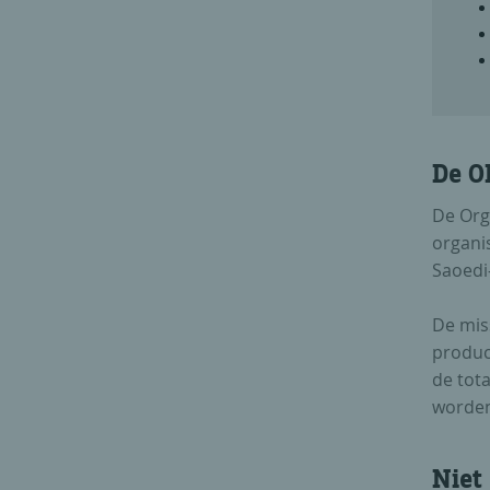
De O
De Org
organi
Saoedi
De mis
produc
de tot
worden 
Niet 