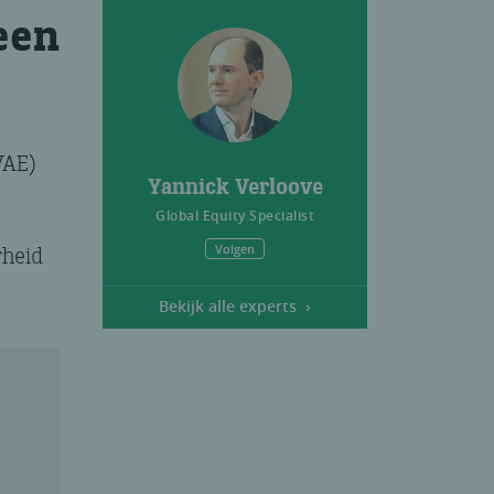
een
VAE)
Yannick Verloove
Global Equity Specialist
Volgen
rheid
Bekijk alle experts