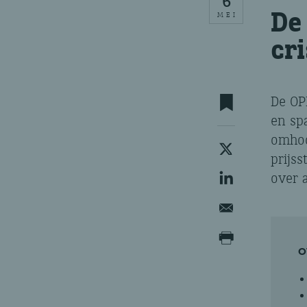
6
De
MEI
cr
De OP
en sp
omhoo
prijss
over a
O