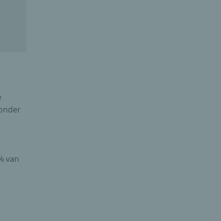
e
ronder
% van