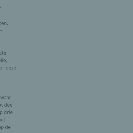
t
ten,
es,
ote
lie,
oor deze
(waar
ot deel
p drie
het
ep de