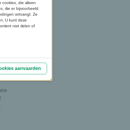
s de
 cookies, die alleen
, die er bijvoorbeeld
biedingen ontvangt. Ze
 met
en. U kunt deze
ontent niet delen of
gens
aren om
stige
loot”,
ere
cookies aanvaarden
atie
t
.