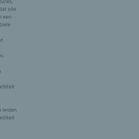
tures,
at olie
n een
biele
ot
n.
n
iliteit
 leiden
iliteit