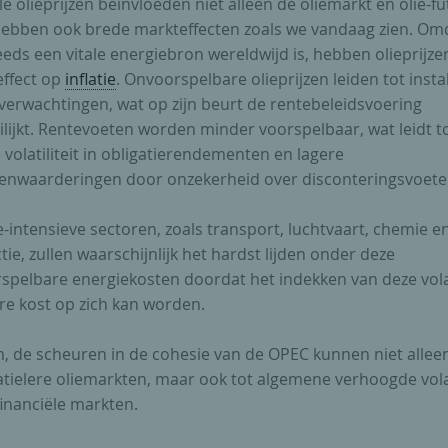
le olieprijzen beïnvloeden niet alleen de oliemarkt en olie-fu
ebben ook brede markteffecten zoals we vandaag zien. Omd
eds een vitale energiebron wereldwijd is, hebben olieprijze
effect op
inflatie
. Onvoorspelbare olieprijzen leiden tot insta
everwachtingen, wat op zijn beurt de rentebeleidsvoering
lijkt. Rentevoeten worden minder voorspelbaar, wat leidt t
volatiliteit in obligatierendementen en lagere
enwaarderingen door onzekerheid over disconteringsvoete
-intensieve sectoren, zoals transport, luchtvaart, chemie e
ie, zullen waarschijnlijk het hardst lijden onder deze
spelbare energiekosten doordat het indekken van deze volat
re kost op zich kan worden.
, de scheuren in de cohesie van de OPEC kunnen niet alleen
atielere oliemarkten, maar ook tot algemene verhoogde volat
inanciële markten.