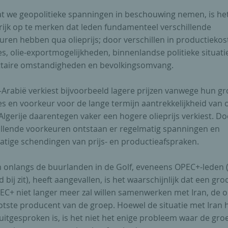
t we geopolitieke spanningen in beschouwing nemen, is he
rijk op te merken dat leden fundamenteel verschillende
uren hebben qua olieprijs; door verschillen in productiekos
s, olie-exportmogelijkheden, binnenlandse politieke situati
taire omstandigheden en bevolkingsomvang.
-Arabië verkiest bijvoorbeeld lagere prijzen vanwege hun gr
s en voorkeur voor de lange termijn aantrekkelijkheid van o
 Algerije daarentegen vaker een hogere olieprijs verkiest. D
illende voorkeuren ontstaan er regelmatig spanningen en
atige schendingen van prijs- en productieafspraken.
n onlangs de buurlanden in de Golf, eveneens OPEC+-leden 
 bij zit), heeft aangevallen, is het waarschijnlijk dat een gro
EC+ niet langer meer zal willen samenwerken met Iran, de o
otste producent van de groep. Hoewel de situatie met Iran 
uitgesproken is, is het niet het enige probleem waar de gro