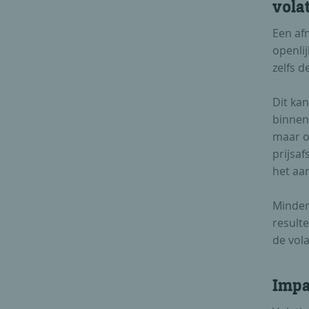
volat
Een af
openlij
zelfs d
Dit ka
binnen
maar o
prijsaf
het aan
Minder
resulte
de volat
Impa