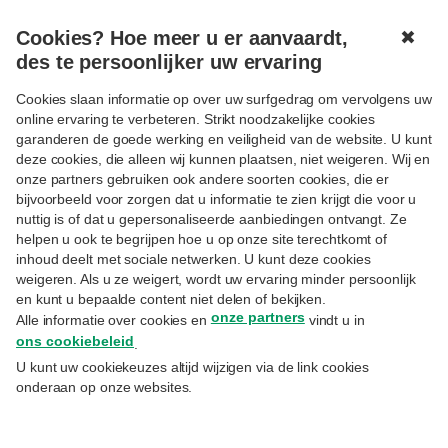
Cookies? Hoe meer u er aanvaardt,
✖
MENU
des te persoonlijker uw ervaring
Cookies slaan informatie op over uw surfgedrag om vervolgens uw
online ervaring te verbeteren. Strikt noodzakelijke cookies
garanderen de goede werking en veiligheid van de website. U kunt
deze cookies, die alleen wij kunnen plaatsen, niet weigeren. Wij en
onze partners gebruiken ook andere soorten cookies, die er
Volgen
ACTUALITEIT
bijvoorbeeld voor zorgen dat u informatie te zien krijgt die voor u
Markten zetten in op
nuttig is of dat u gepersonaliseerde aanbiedingen ontvangt. Ze
helpen u ook te begrijpen hoe u op onze site terechtkomt of
heropening Hormuz
inhoud deelt met sociale netwerken. U kunt deze cookies
weigeren. Als u ze weigert, wordt uw ervaring minder persoonlijk
en kunt u bepaalde content niet delen of bekijken.
26.5.2026
onze partners
Alle informatie over cookies en
vindt u in
Patrick Casselman
– Senior Equity Specialist
ons cookiebeleid
.
U kunt uw cookiekeuzes altijd wijzigen via de link cookies
Terwijl de S&P500 goed standhield op
onderaan op onze websites.
recordhoogte, herstelden de Europese
beurzen van hun eerdere correctie. De