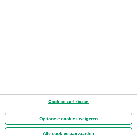
ACTUALITEIT
AI verre van alleen Amerika
Mark Putzeijs
– Investment Communication Manager
4.8.2026
1 - 3 min
Later lezen
Cookies zelf kiezen
Optionele cookies weigeren
Alle cookies aanvaarden