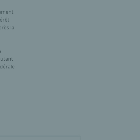
lement
érêt
près la
s
autant
édérale