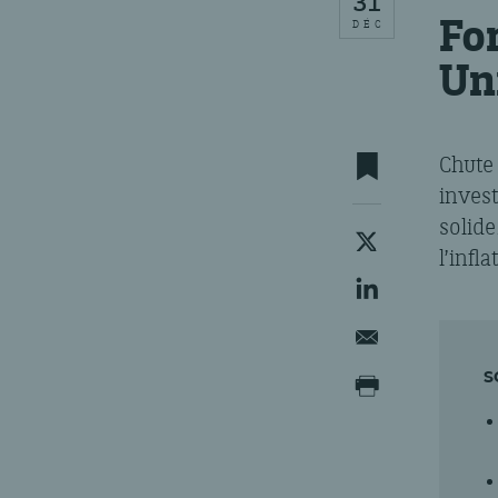
31
Fo
DÉC
Un
Chute
inves
solide
l’infla
S