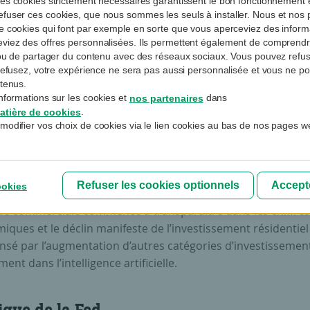
es cookies strictement nécessaires garantissent le bon fonctionnement et
fuser ces cookies, que nous sommes les seuls à installer. Nous et nos p
de cookies qui font par exemple en sorte que vous aperceviez des informa
eviez des offres personnalisées. Ils permettent également de compren
e ou de partager du contenu avec des réseaux sociaux. Vous pouvez refus
ue de ralentissement
s refusez, votre expérience ne sera pas aussi personnalisée et vous ne p
ntenus.
 trimestres consécutifs de forte croissance, la tâche de la
nformations sur les cookies et
dans
nos partenaires
le américaine risque de se compliquer.
.
atière de cookies
issance économique ralentira peut-être au quatrième trimes
modifier vos choix de cookies via le lien cookies au bas de nos pages w
6, mais ce ne sont que des spéculations. Les consommateur
 trimestre après trimestre. Force est de constater qu’ils ga
ur vie, que ceux qui investissent en Bourse bénéficient d’un 
Refuser les cookies optionnels
Accepte
ookies
esse, qu’ils dépensent et qu’ils épargnent aussi. L’évolution 
que commerciale commence à transparaître dans les chiffres
ques et le déclin manifeste de l’investissement résidentiel
sé par l’augmentation d’autres catégories d’investissement
nt dans l’intelligence artificielle.