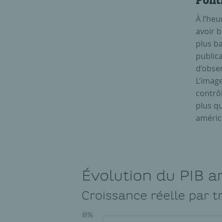
Polit
À l’heu
avoir 
plus ba
public
d’obse
L’imag
contrôl
plus qu
améric