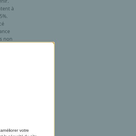
nir.
tent à
,5%.
cé
sance
ts non
el a
ine
tiel
tres
ence
améliorer votre