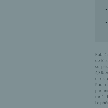
Publiés
de l’é
surpris
4,3% e
et rec
Pour r
par une
tarifs 
Le phé