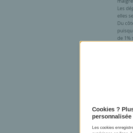
malgré 
Les dé
elles s
Du côt
puisque
de 1% s
résiden
encaiss
inquiét
L
est
Cookies ? Plus
cat
personnalisée
Les cookies enregistr