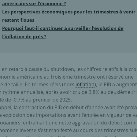
américains sur l’économie ?
Les perspectives économiques pour les trimestres à venir
restent floues
Pourquoi faut-il continuer à surveiller l’évolution de
l’inflation de près ?
 en retard à cause du shutdown, les chiffres relatifs à la cr
conomie américaine au troisième trimestre ont réservé une
e de taille. En termes réels (hors
inflation
), le PIB a augmen
n rythme annualisé, après avoir cru de 3,8% au deuxième tr
ulé de -0,7% au premier de 2025.
appel, la contraction du PIB en début d’année avait été pro
 explosion des importations avant l’entrée en vigueur de v
douaniers, entraînant une nette aggravation du déficit comm
nomène inverse s’est manifesté au cours des trimestres sui