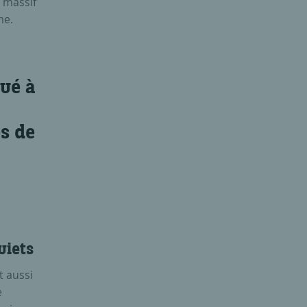
 massif
me.
ué à
s de
uiets
t aussi
e