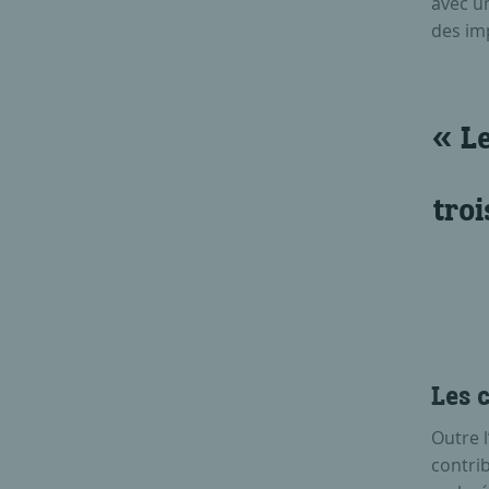
avec un
des im
L
tro
Les 
Outre 
contri