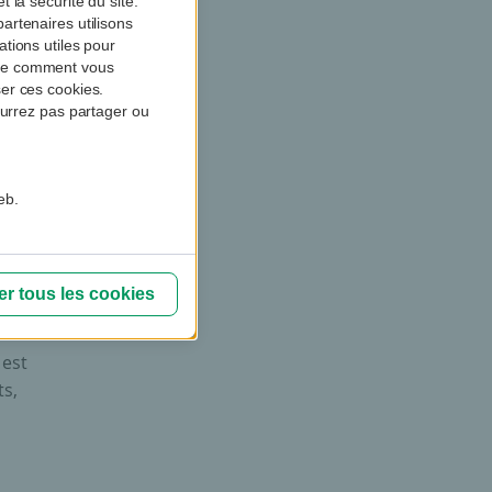
 la sécurité du site.
artenaires utilisons
tions utiles pour
dre comment vous
er ces cookies.
ourrez pas partager ou
 banque
tre, ou
eb.
s ont
gnent
effet
r tous les cookies
de la
 est
s,