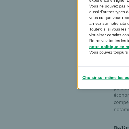
expérience en ligne. L
Vous ne pouvez pas re
aussi d’autres types 
vous ou que vous rec
arrivez sur notre sit
Risq
Toutefois, si vous le
visualiser certains co
Après 2
Retrouvez toutes les i
centra
notre politique en m
La cro
Vous pouvez toujours 
en 202
surpris
bien le
Choisir soi-même les c
de rich
politi
économi
compen
notamme