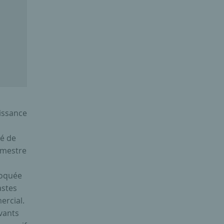
oissance
té de
imestre
voquée
astes
ercial.
vants