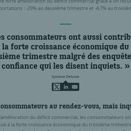
e forte amélioration du déficit commercial grâce à un recul
portations : -29% au deuxième trimestre et -4,7% au troisiè
es consommateurs ont aussi contrib
la forte croissance économique du
isième trimestre malgré des enquête
confiance qui les disent inquiets.
Sylviane Delcuve
consommateurs au rendez-vous, mais inq
l’amélioration du déficit commercial, les consommateurs on
bué à la forte croissance économique du troisième trimestr