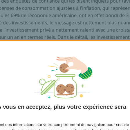
des enquêtes de confiance qui les disent inquiets pour l’ave
penses de consommation ajustées à l'inflation, qui représen
eules 69% de l’économie américaine, ont en effet bondi de 3
é des investissements, le message est nettement plus nuan
 l’investissement privé a nettement ralenti avec une crois
ur un an en termes réels. Dans le détail, les investissemen
tiels ont progressé de 2,8%, tandis que le secteur résidenti
é un recul de plus de 5%. Ce qui semble traduire une certa
ude pour l’avenir.
e déclin de l’investissement résiden
 compensé par l’augmentation d’au
 vous en acceptez, plus votre expérience sera
égories, notamment dans l’intellig
artificielle.
ent des informations sur votre comportement de navigation pour ensuite 
Sylviane Delcuve