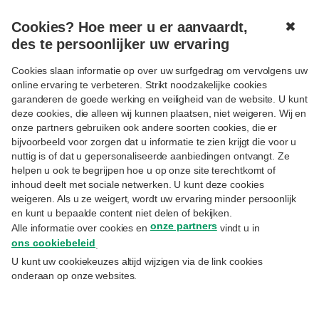
Cookies? Hoe meer u er aanvaardt,
✖
MENU
des te persoonlijker uw ervaring
Cookies slaan informatie op over uw surfgedrag om vervolgens uw
online ervaring te verbeteren. Strikt noodzakelijke cookies
garanderen de goede werking en veiligheid van de website. U kunt
deze cookies, die alleen wij kunnen plaatsen, niet weigeren. Wij en
onze partners gebruiken ook andere soorten cookies, die er
Volgen
MOBILITEIT
bijvoorbeeld voor zorgen dat u informatie te zien krijgt die voor u
Elektrische bedrijfsauto's: een
nuttig is of dat u gepersonaliseerde aanbiedingen ontvangt. Ze
helpen u ook te begrijpen hoe u op onze site terechtkomt of
fiscale must
inhoud deelt met sociale netwerken. U kunt deze cookies
weigeren. Als u ze weigert, wordt uw ervaring minder persoonlijk
en kunt u bepaalde content niet delen of bekijken.
22.1.2025
onze partners
Alle informatie over cookies en
vindt u in
Philippe Kahn
– Arval Mobility Manager
ons cookiebeleid
.
U kunt uw cookiekeuzes altijd wijzigen via de link cookies
De fiscus bestraft niet-elektrische
onderaan op onze websites.
bedrijfswagens sinds 2025 fiscaal nog
zwaarder. De veranderende fiscaliteit maakt