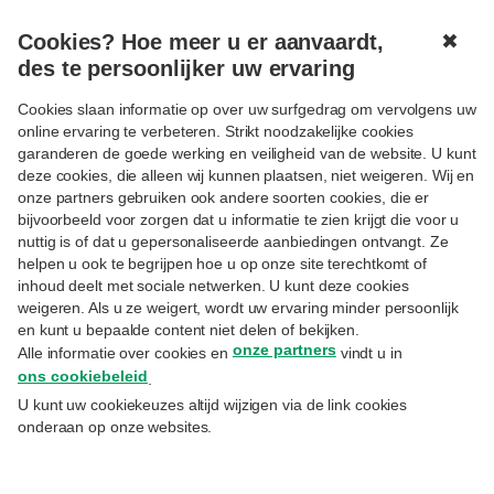
Cookies? Hoe meer u er aanvaardt,
✖
MENU
des te persoonlijker uw ervaring
Cookies slaan informatie op over uw surfgedrag om vervolgens uw
online ervaring te verbeteren. Strikt noodzakelijke cookies
garanderen de goede werking en veiligheid van de website. U kunt
deze cookies, die alleen wij kunnen plaatsen, niet weigeren. Wij en
onze partners gebruiken ook andere soorten cookies, die er
Volgen
MOBILITEIT
bijvoorbeeld voor zorgen dat u informatie te zien krijgt die voor u
Voor wie is het
nuttig is of dat u gepersonaliseerde aanbiedingen ontvangt. Ze
helpen u ook te begrijpen hoe u op onze site terechtkomt of
mobiliteitsbudget verplicht
inhoud deelt met sociale netwerken. U kunt deze cookies
vanaf 2027?
weigeren. Als u ze weigert, wordt uw ervaring minder persoonlijk
en kunt u bepaalde content niet delen of bekijken.
onze partners
Alle informatie over cookies en
vindt u in
12.5.2026
ons cookiebeleid
.
Philippe Kahn
– Arval Mobility Manager
U kunt uw cookiekeuzes altijd wijzigen via de link cookies
onderaan op onze websites.
Vanaf 1 januari 2027 moeten grotere
Belgische ondernemingen een