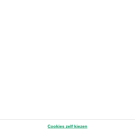
tweedehandsvoertuigen
Yves Ceurstemont
– Head of Consulting Arval
8.8.2024
1-3 min
Later lezen
Cookies zelf kiezen