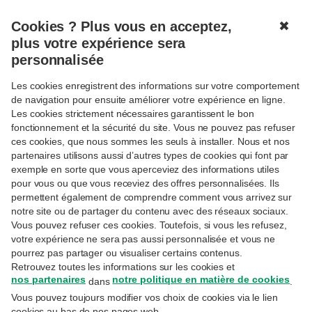
Cookies ? Plus vous en acceptez,
✖
MENU
plus votre expérience sera
personnalisée
Actions
Suivre
Les cookies enregistrent des informations sur votre comportement
de navigation pour ensuite améliorer votre expérience en ligne.
ACTIONS
18
Les cookies strictement nécessaires garantissent le bon
Ascencio: la reine du
JUIN
fonctionnement et la sécurité du site. Vous ne pouvez pas refuser
dividende
ces cookies, que nous sommes les seuls à installer. Nous et nos
partenaires utilisons aussi d’autres types de cookies qui font par
Sandra Vandersmissen
– Senior Advisor Listed
exemple en sorte que vous aperceviez des informations utiles
Real Estate
pour vous ou que vous receviez des offres personnalisées. Ils
permettent également de comprendre comment vous arrivez sur
18-6-2019
3 min
Lire plus tard
notre site ou de partager du contenu avec des réseaux sociaux.
Vous pouvez refuser ces cookies. Toutefois, si vous les refusez,
votre expérience ne sera pas aussi personnalisée et vous ne
ACTIONS
14
pourrez pas partager ou visualiser certains contenus.
Leasinvest: les atouts
JUIN
Retrouvez toutes les informations sur les cookies et
remplacent les faiblesses
nos partenaires
notre politique en matière de cookies
dans
.
Vous pouvez toujours modifier vos choix de cookies via le lien
Sandra Vandersmissen
– Senior Advisor Listed
cookies au bas de nos pages web.
Real Estate